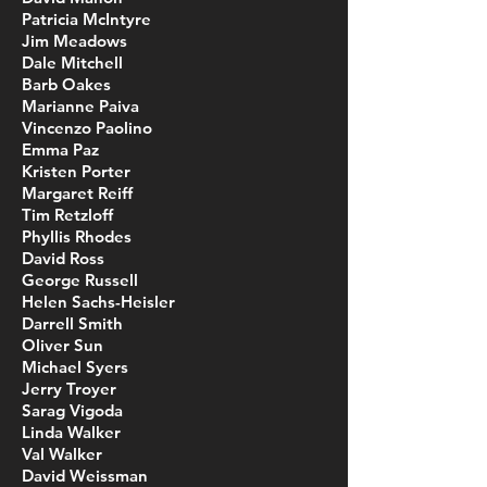
Patricia McIntyre
Jim Meadows
Dale Mitchell
Barb Oakes
Marianne Paiva
Vincenzo Paolino
Emma Paz
Kristen Porter
Margaret Reiff
Tim Retzloff
Phyllis Rhodes
David Ross
George Russell
Helen Sachs-Heisler
Darrell Smith
Oliver Sun
Michael Syers
Jerry Troyer
Sarag Vigoda
Linda Walker
Val Walker
David Weissman