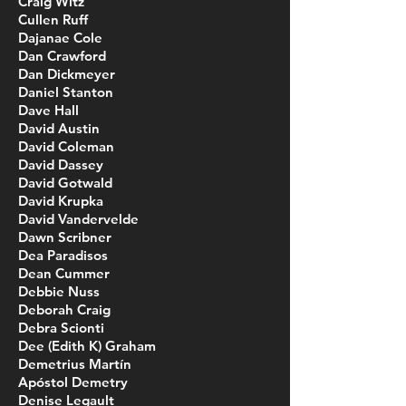
Craig Witz
Cullen Ruff
Dajanae Cole
Dan Crawford
Dan Dickmeyer
Daniel Stanton
Dave Hall
David Austin
David Coleman
David Dassey
David Gotwald
David Krupka
David Vandervelde
Dawn Scribner
Dea Paradisos
Dean Cummer
Debbie Nuss
Deborah Craig
Debra Scionti
Dee (Edith K) Graham
Demetrius Martín
Apóstol Demetry
Denise Legault