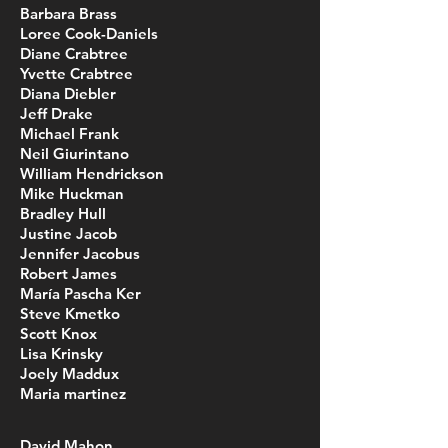
Barbara Brass
Loree Cook-Daniels
Diane Crabtree
Yvette Crabtree
Diana Diebler
Jeff Drake
Michael Frank
Neil Giurintano
William Hendrickson
Mike Huckman
Bradley Hull
Justine Jacob
Jennifer Jacobus
Robert James
María Pascha Ker
Steve Kmetko
Scott Knox
Lisa Krinsky
Joely Maddux
Maria martinez
David Mahon