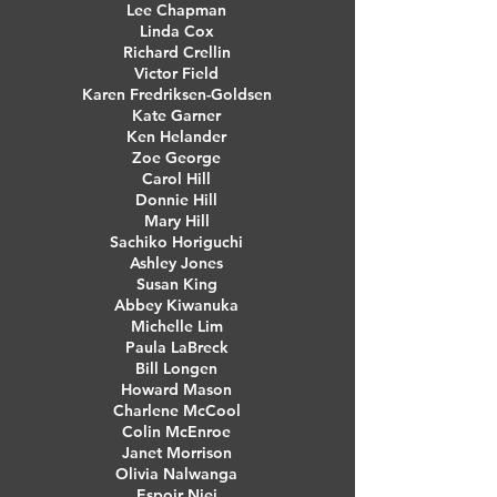
Lee Chapman
Linda Cox
Richard Crellin
Victor Field
Karen Fredriksen-Goldsen
Kate Garner
Ken Helander
Zoe George
Carol Hill
Donnie Hill
Mary Hill
Sachiko Horiguchi
Ashley Jones
Susan King
Abbey Kiwanuka
Michelle Lim
Paula LaBreck
Bill Longen
Howard Mason
Charlene McCool
Colin McEnroe
Janet Morrison
Olivia Nalwanga
Espoir Njei