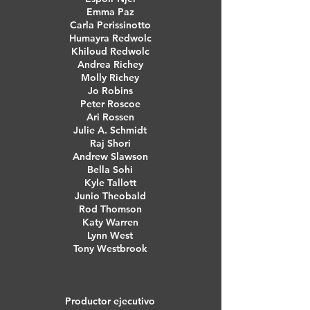
Emma Paz
Carla Perissinotto
Humayra Redwolc
Khiloud Redwolc
Andrea Richey
Molly Richey
Jo Robins
Peter Roscoe
Ari Rossen
Julie A. Schmidt
Raj Shori
Andrew Slawson
Bella Sohi
Kyle Tallott
Junio Theobald
Rod Thomson
Katy Warren
Lynn West
Tony Westbrook
Productor ejecutivo