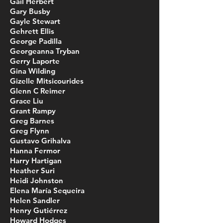
Gail Herbert
Gary Busby
Gayle Stewart
Gehrett Ellis
George Padilla
Georgeanna Tryban
Gerry Laporte
Gina Wilding
Gizelle Mitsicourides
Glenn C Reimer
Grace Liu
Grant Rampy
Greg Barnes
Greg Flynn
Gustavo Grihalva
Hanna Fermor
Harry Hartigan
Heather Suri
Heidi Johnston
Elena María Sequeira
Helen Sandler
Henry Gutiérrez
Howard Hodges