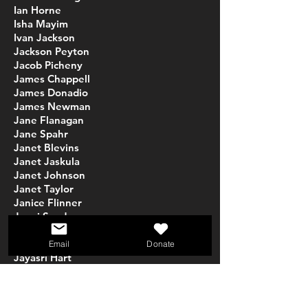
Ian Horne
Isha Mayim
Ivan Jackson
Jackson Peyton
Jacob Picheny
James Chappell
James Donadio
James Newman
Jane Flanagan
Jane Spahr
Janet Blevins
Janet Jaskula
Janet Johnson
Janet Taylor
Janice Flinner
Janni Snyder
Jason Mitchell
Jay Russell
Email
Donate
Jayasri Hart
Jeanette Bonjour
Jeanne Stillmock
Jeanne Thomas