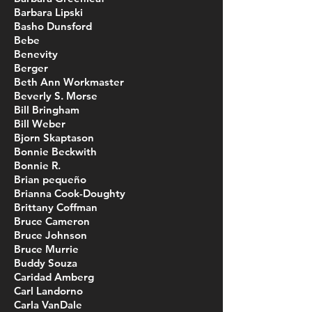
Barbara Lipski
Basho Dunsford
Bebe
Benevity
Berger
Beth Ann Workmaster
Beverly S. Morse
Bill Bringham
Bill Weber
Bjorn Skaptason
Bonnie Beckwith
Bonnie R.
Brian pequeño
Brianna Cook-Doughty
Brittany Coffman
Bruce Cameron
Bruce Johnson
Bruce Murrie
Buddy Souza
Caridad Amberg
Carl Landorno
Carla VanDale