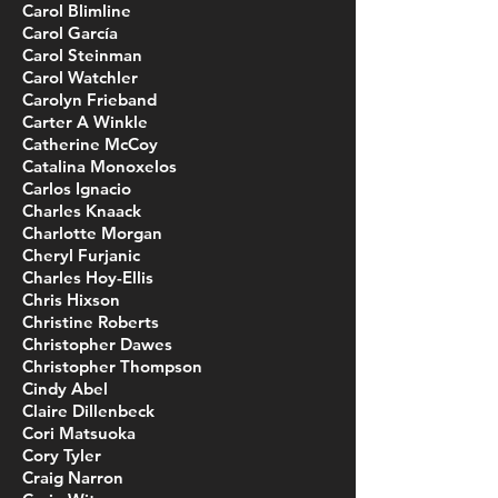
Carol Blimline
Carol García
Carol Steinman
Carol Watchler
Carolyn Frieband
Carter A Winkle
Catherine McCoy
Catalina Monoxelos
Carlos Ignacio
Charles Knaack
Charlotte Morgan
Cheryl Furjanic
Charles Hoy-Ellis
Chris Hixson
Christine Roberts
Christopher Dawes
Christopher Thompson
Cindy Abel
Claire Dillenbeck
Cori Matsuoka
Cory Tyler
Craig Narron