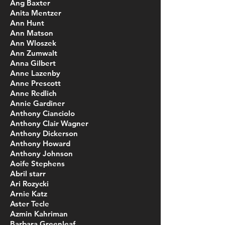
Ang Baxter
Anita Mentzer
Ann Hunt
Ann Matson
Ann Wloszek
Ann Zumwalt
Anna Gilbert
Anne Lazenby
Anne Prescott
Anne Redlich
Annie Gardiner
Anthony Cianciolo
Anthony Clair Wagner
Anthony Dickerson
Anthony Howard
Anthony Johnson
Aoife Stephens
Abril starr
Ari Rozycki
Arnie Katz
Aster Tecle
Azmin Kahriman
Barbara Greenleaf