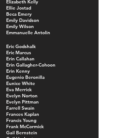
Elizabeth Kelly
Ellie Jostad
Beca Emery
Emily Davidson
Emily Wilson
Emmanuelle Antolin
Eric Godshalk
Eric Marcus
Erin Callahan
Erin Gallagher-Cohoon
Erin Kenny
Eugenio Beronilla
Eunice White
Eva Merrick
Evelyn Norton
Evelyn Pittman
Farrell Swain
Frances Kaplan
Francis Young
Frank McCormick
Gail Bernstein