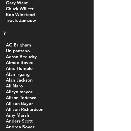
Gary West
Chuck Willett
Bob Winstead
Travis Zamzow
Y
AG Brigham
Un pantano
Aaron Beaudry
Aimee Bovee
Aine Humble
Alan Irgang
Alan Jackson
Ali Naro
Alicyn mayor
Alison Tedesco
Allison Bayer
Allison Richardson
Amy Marsh
Anders Scott
Andrea Boyer