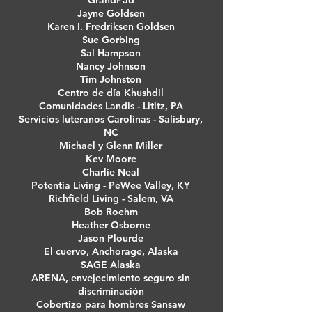
GrandPad
Jayne Goldsen
Karen I. Fredriksen Goldsen
Sue Gorbing
Sal Hampson
Nancy Johnson
Tim Johnston
Centro de día Khushdil
Comunidades Landis - Lititz, PA
Servicios luteranos Carolinas - Salisbury,
NC
Michael y Glenn Miller
Kev Moore
Charlie Neal
Potentia Living - PeWee Valley, KY
Richfield Living - Salem, VA
Bob Roehm
Heather Osborne
Jason Plourde
El cuervo, Anchorage, Alaska
SAGE Alaska
ARENA, envejecimiento seguro sin
discriminación
Cobertizo para hombres Sansaw