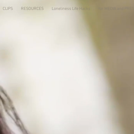
CLIPS
RESOURCES
Loneliness Life Hacks
for MEDIA and PR